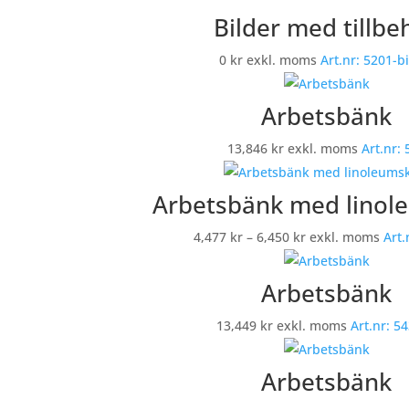
till
Bilder med tillbe
8,768 kr
0
kr
exkl. moms
Art.nr:
5201-bi
Arbetsbänk
13,846
kr
exkl. moms
Art.nr:
Arbetsbänk med linol
Prisintervall:
4,477
kr
–
6,450
kr
exkl. moms
Art.
4,477 kr
till
Arbetsbänk
6,450 kr
13,449
kr
exkl. moms
Art.nr:
54
Arbetsbänk