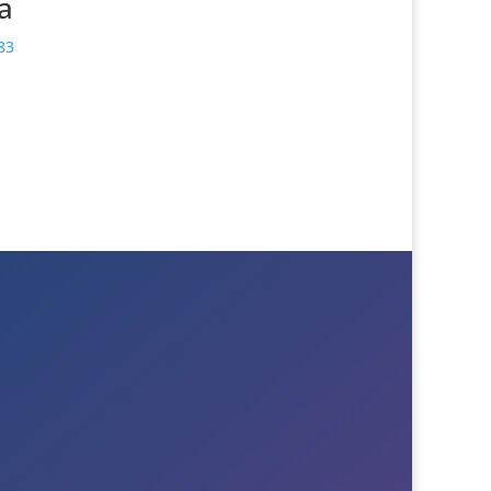
a
83
E-post
Till info
Till order