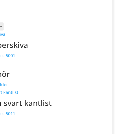
berskiva
nr:
5001-
hör
lder
svart kantlist
nr:
5011-