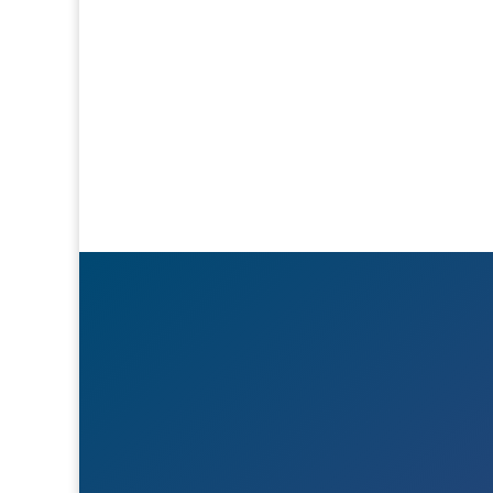

Besök- & postadress
Österlånggatan 51
571 38 Nässjö