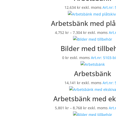
6,804 kr
12,634
kr
exkl. moms
Art.nr:
Arbetsbänk med plå
Prisintervall:
4,752
kr
–
7,304
kr
exkl. moms
Art.
4,752 kr
till
Bilder med tillbe
7,304 kr
0
kr
exkl. moms
Art.nr:
5103-bi
Arbetsbänk
14,141
kr
exkl. moms
Art.nr:
Arbetsbänk med ek
Prisintervall:
5,801
kr
–
8,768
kr
exkl. moms
Art.
5,801 kr