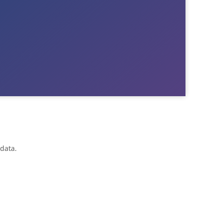
Till Berne
Till Tony
 data.