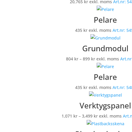
20,765
kr
exkl. moms
Art.nr:
54
Pelare
435
kr
exkl. moms
Art.nr:
54
Grundmodul
Prisintervall:
804
kr
–
899
kr
exkl. moms
Art.nr
804 kr
till
Pelare
899 kr
435
kr
exkl. moms
Art.nr:
54
Verktygspanel
Prisintervall:
1,071
kr
–
3,499
kr
exkl. moms
Art.
1,071 kr
till