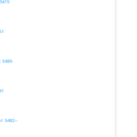
3415
51
:
5480-
81
nr:
5482--