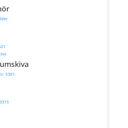
hör
lder
521
eumskiva
nr:
5301-
3315