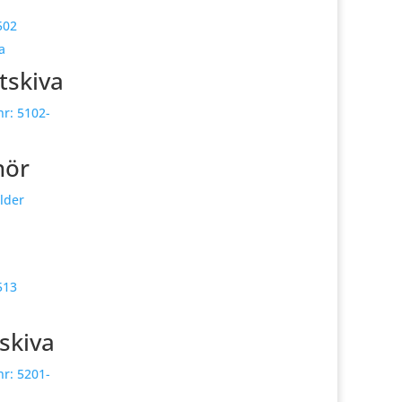
502
tskiva
nr:
5102-
hör
lder
513
skiva
nr:
5201-