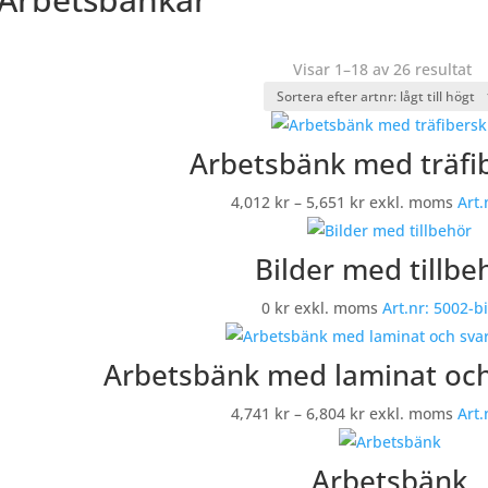
Visar 1–18 av 26 resultat
Arbetsbänk med träfi
Prisintervall:
4,012
kr
–
5,651
kr
exkl. moms
Art.
4,012 kr
till
Bilder med tillbe
5,651 kr
0
kr
exkl. moms
Art.nr:
5002-bi
Arbetsbänk med laminat och 
Prisintervall:
4,741
kr
–
6,804
kr
exkl. moms
Art.
4,741 kr
till
Arbetsbänk