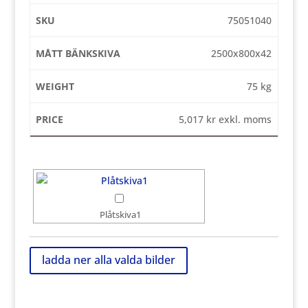
75051040
2500x800x42
75 kg
5,017
kr
exkl. moms
Plåtskiva1