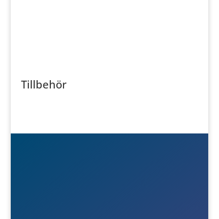
Tillbehör

Besök- & postadress
Österlånggatan 51