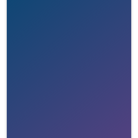
571 38 Nässjö

Ring oss
+46(0)380-75020

E-post
Till info
Till order
Till Berne
Till Tony