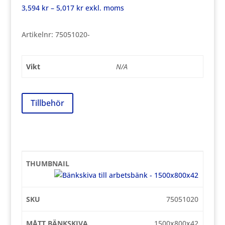
Prisintervall:
3,594
kr
–
5,017
kr
exkl. moms
3,594 kr
till
Artikelnr:
75051020-
5,017 kr
Vikt
N/A
Tillbehör
75051020
1500x800x42