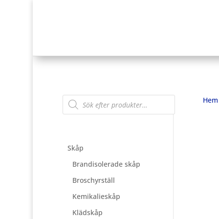
Products
Hem
search
Skåp
Brandisolerade skåp
Broschyrställ
Kemikalieskåp
Klädskåp