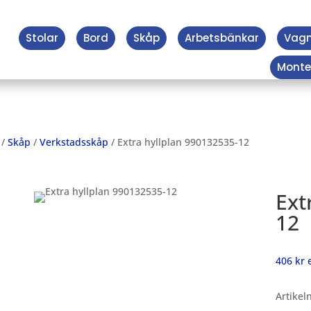
Stolar
Bord
Skåp
Arbetsbänkar
Vag
Monte
/
Skåp
/
Verkstadsskåp
/ Extra hyllplan 990132535-12
Ext
12
406
kr
e
Artikel