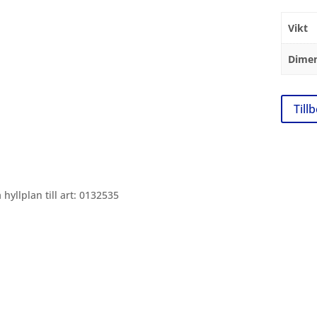
Vikt
Dimen
Till
 hyllplan till art: 0132535