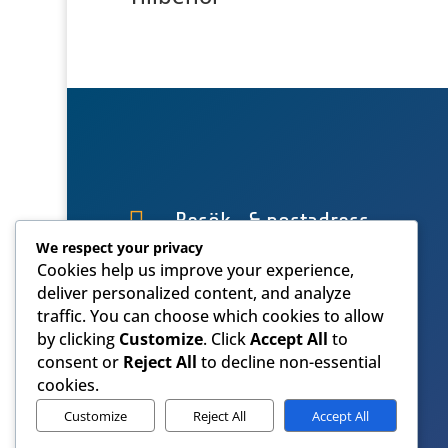

Besök- & postadress
We respect your privacy
Österlånggatan 51
Cookies help us improve your experience,
571 38 Nässjö
deliver personalized content, and analyze
traffic. You can choose which cookies to allow
by clicking
Customize
. Click
Accept All
to
consent or
Reject All
to decline non-essential
cookies.
Customize
Reject All
Accept All