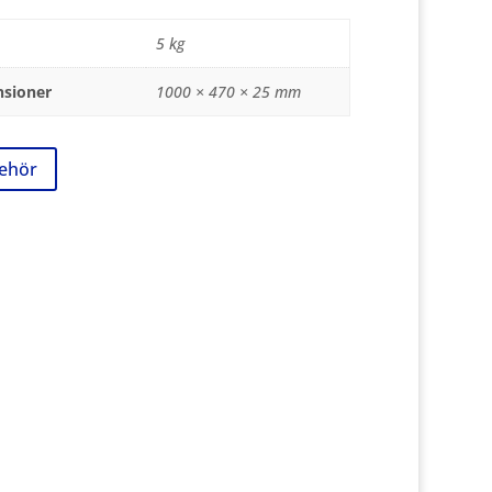
5 kg
sioner
1000 × 470 × 25 mm
behör