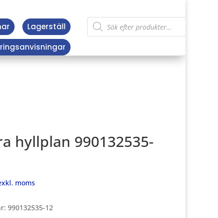
Products
nar
Lagerställ
search
ringsanvisningar
ra hyllplan 990132535-
xkl. moms
nr:
990132535-12