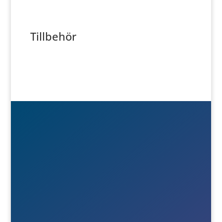
Tillbehör

Besök- & postadress
Österlånggatan 51
571 38 Nässjö