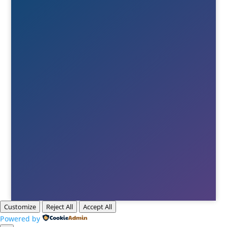

Ring oss
+46(0)380-75020

E-post
Till info
Till order
Till Berne
Till Tony
Customize
Reject All
Accept All
Powered by