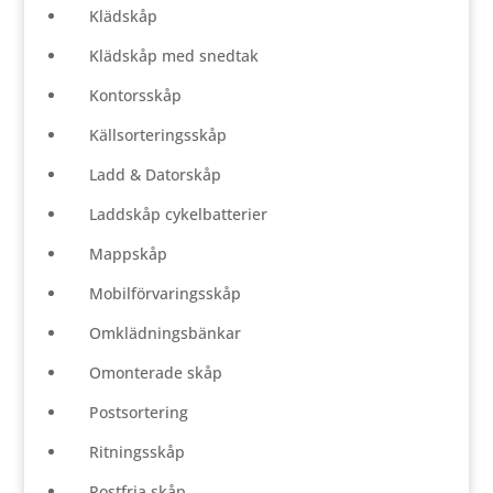
Klädskåp
Klädskåp med snedtak
Kontorsskåp
Källsorteringsskåp
Ladd & Datorskåp
Laddskåp cykelbatterier
Mappskåp
Mobilförvaringsskåp
Omklädningsbänkar
Omonterade skåp
Postsortering
Ritningsskåp
Rostfria skåp