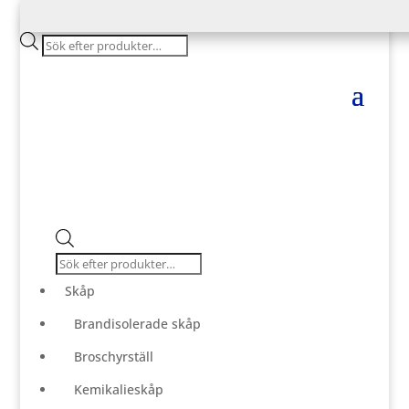
Products
search
Products
search
Skåp
Brandisolerade skåp
Broschyrställ
Kemikalieskåp