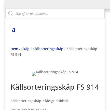
Products
search
Hem
/
Skåp
/
Källsorteringsskåp
/ Källsorteringsskåp
FS 914
Källsorteringsskåp FS 914
Källsorteringsskåp 2 lådigt dubbelt
Volym per kärl är 14 l