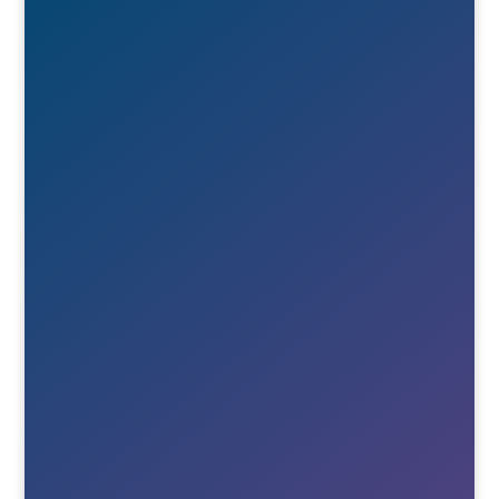

Besök- & postadress
Österlånggatan 51
571 38 Nässjö

Ring oss
+46(0)380-75020

E-post
Till info
Till order
Till Berne
Till Tony