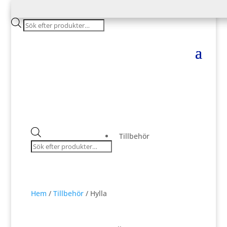
Products
search
Products
Tillbehör
search
Hem
/
Tillbehör
/ Hylla