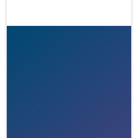

Besök- & postadress
Österlånggatan 51
571 38 Nässjö

Ring oss
+46(0)380-75020

E-post