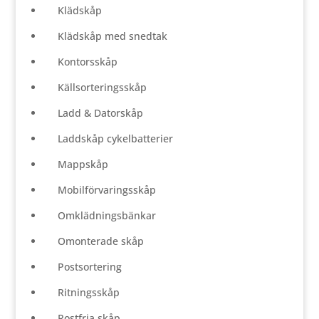
Klädskåp
Klädskåp med snedtak
Kontorsskåp
Källsorteringsskåp
Ladd & Datorskåp
Laddskåp cykelbatterier
Mappskåp
Mobilförvaringsskåp
Omklädningsbänkar
Omonterade skåp
Postsortering
Ritningsskåp
Rostfria skåp