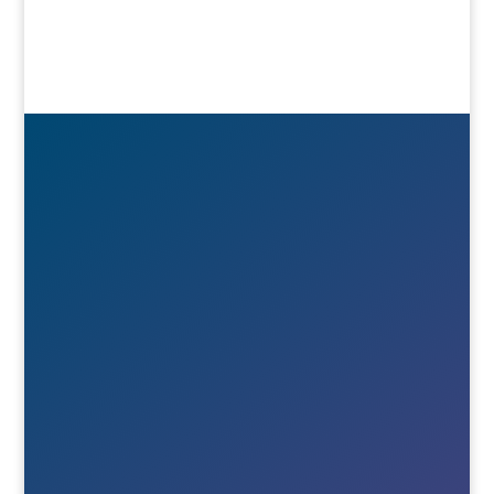

Besök- & postadress
Österlånggatan 51
571 38 Nässjö

Ring oss
+46(0)380-75020