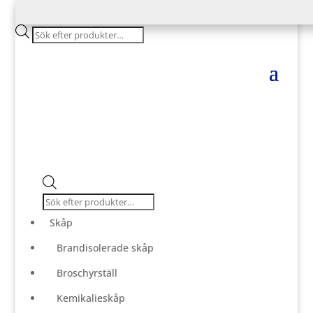
Products
search
Products
search
Skåp
Brandisolerade skåp
Broschyrställ
Kemikalieskåp