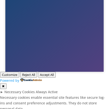

E-post
Till info
Till order
Till Berne
Till Tony
Customize
Reject All
Accept All
Powered by
✖
►
Necessary Cookies
Always Active
Necessary cookies enable essential site features like secure log-
ins and consent preference adjustments. They do not store
personal data.