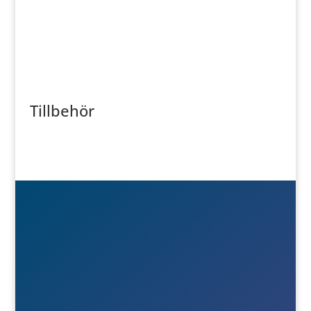
Tillbehör

Besök- & postadress
Österlånggatan 51