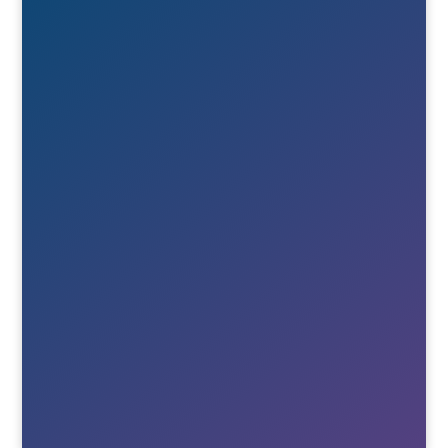
571 38 Nässjö

Ring oss
+46(0)380-75020

E-post
Till info
Till order
Till Berne
Till Tony