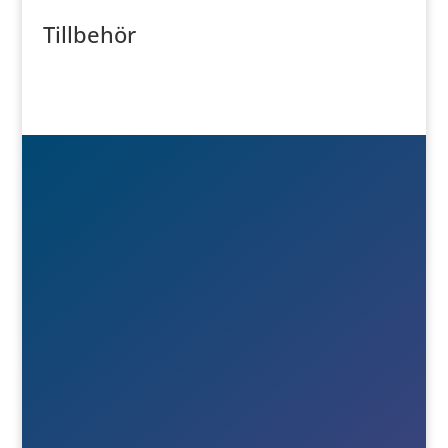
Tillbehör

Besök- & postadress
Österlånggatan 51
571 38 Nässjö

Ring oss
+46(0)380-75020