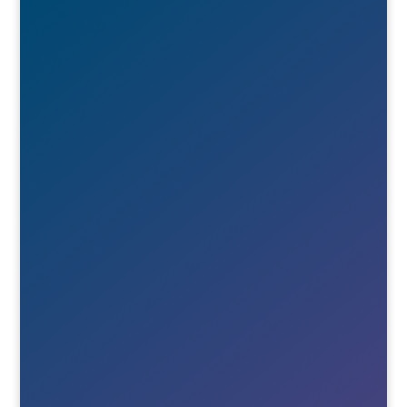

Besök- & postadress
Österlånggatan 51
571 38 Nässjö

Ring oss
+46(0)380-75020

E-post
Till info
Till order
Till Berne