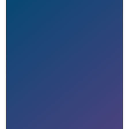

Besök- & postadress
Österlånggatan 51
571 38 Nässjö

Ring oss
+46(0)380-75020

E-post
Till info
Till order
Till Berne
Till Tony