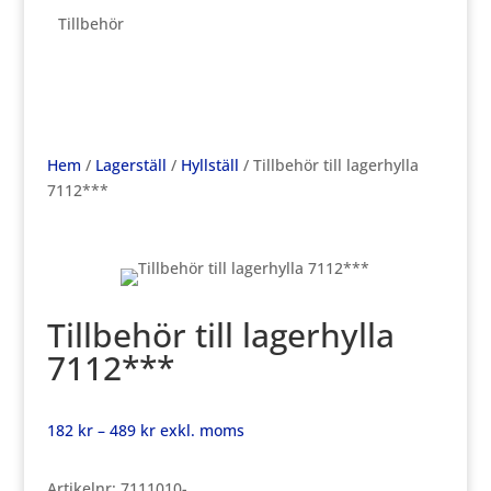
Tillbehör
Hem
/
Lagerställ
/
Hyllställ
/ Tillbehör till lagerhylla
7112***
Tillbehör till lagerhylla
7112***
Prisintervall:
182
kr
–
489
kr
exkl. moms
182 kr
till
Artikelnr:
7111010-