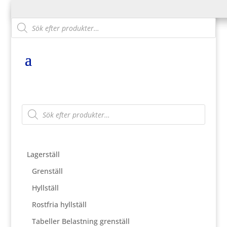
Products
search
Products
search
Lagerställ
Grenställ
Hyllställ
Rostfria hyllställ
Tabeller Belastning grenställ